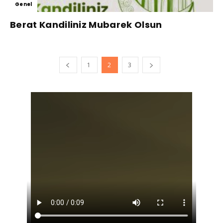
Genel
Berat Kandiliniz Mubarek Olsun
1
2
3