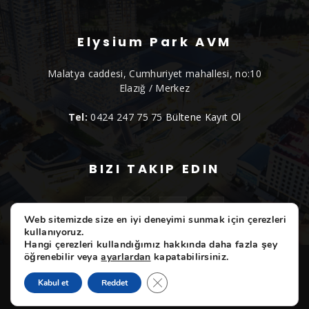
Elysium Park AVM
Malatya caddesi, Cumhuriyet mahallesi, no:10
Elazığ / Merkez
Tel:
0424 247 75 75
Bültene Kayıt Ol
BIZI TAKIP EDIN
Web sitemizde size en iyi deneyimi sunmak için çerezleri
kullanıyoruz.
Hangi çerezleri kullandığımız hakkında daha fazla şey
öğrenebilir veya
ayarlardan
kapatabilirsiniz.
ELYSIUM
Etkinliklerimiz
Markalarımız
Hizmetlerimiz
Hakkımızda
İletişim
GDPR çerez şeridini kapat
Kabul et
Reddet
© Copyright 2021 - Elysium Park Avm