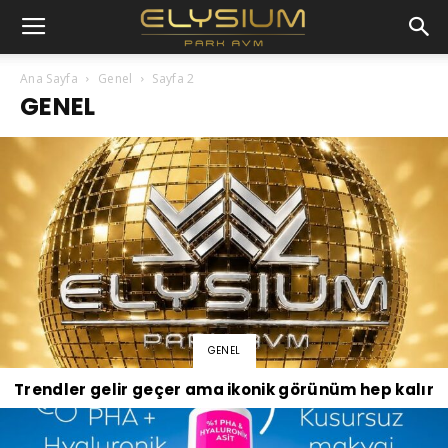
Ana Sayfa
Genel
Sayfa 2
GENEL
GENEL
Trendler gelir geçer ama ikonik görünüm hep kalır