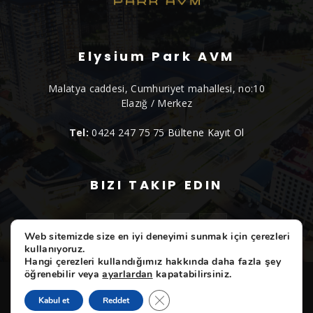
Elysium Park AVM
Malatya caddesi, Cumhuriyet mahallesi, no:10
Elazığ / Merkez
Tel:
0424 247 75 75
Bültene Kayıt Ol
BIZI TAKIP EDIN
Web sitemizde size en iyi deneyimi sunmak için çerezleri
kullanıyoruz.
Hangi çerezleri kullandığımız hakkında daha fazla şey
öğrenebilir veya
ayarlardan
kapatabilirsiniz.
ELYSIUM
Etkinliklerimiz
Markalarımız
Hizmetlerimiz
Hakkımızda
İletişim
GDPR çerez şeridini kapat
Kabul et
Reddet