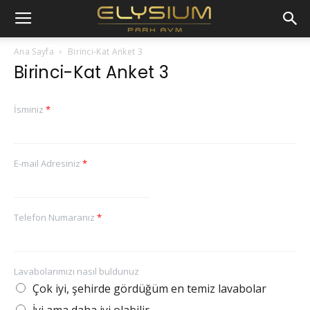
Ana Sayfa
Birinci-Kat Anket 3
Birinci-Kat Anket 3
İsminiz
*
E-mail Adresiniz
*
Telefon Numaranız
*
Lavabolarımızı nasıl buldunuz
Çok iyi, şehirde gördüğüm en temiz lavabolar