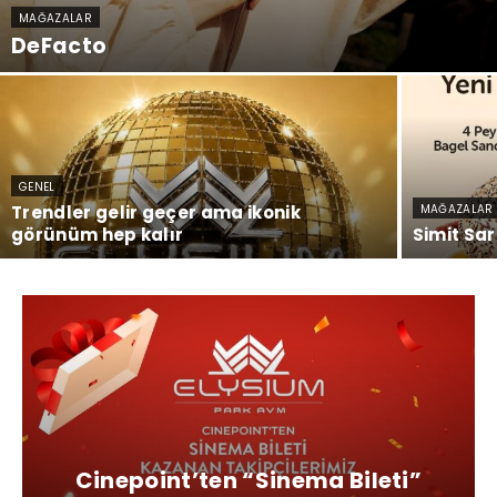
MAĞAZALAR
DeFacto
GENEL
Trendler gelir geçer ama ikonik
MAĞAZALAR
görünüm hep kalır
Simit Sar
Cinepoint’ten “Sinema Bileti”