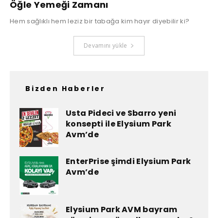
Öğle Yemeği Zamanı
Hem sağlıklı hem leziz bir tabağa kim hayır diyebilir ki?
Devamını yükle
Bizden Haberler
Usta Pideci ve Sbarro yeni
konsepti ile Elysium Park
Avm’de
EnterPrise şimdi Elysium Park
Avm’de
Elysium Park AVM bayram