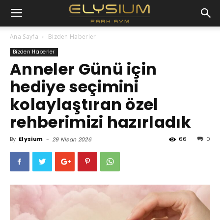
Ana Sayfa
Bizden Haberler
Bizden Haberler
Anneler Günü için
hediye seçimini
kolaylaştıran özel
rehberimizi hazırladık
By
Elysium
-
66
0
29 Nisan 2026