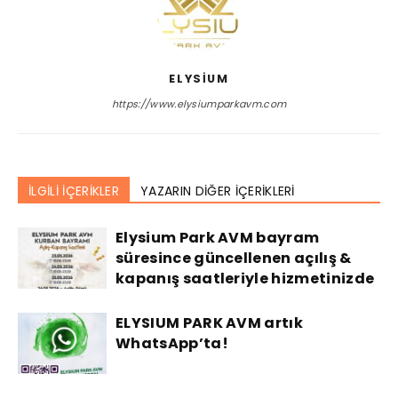
ELYSIUM
https://www.elysiumparkavm.com
İLGİLİ İÇERİKLER
YAZARIN DİĞER İÇERİKLERİ
Elysium Park AVM bayram
süresince güncellenen açılış &
kapanış saatleriyle hizmetinizde
ELYSIUM PARK AVM artık
WhatsApp’ta!