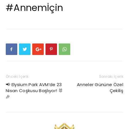
#Annemİçin
Önceki İçerik
Sonraki İçerik
📢 Elysium Park AVM’de 23
Anneler Gününe Özel
Nisan Coşkusu Başlıyor! 🐰
Çekiliş
🎉