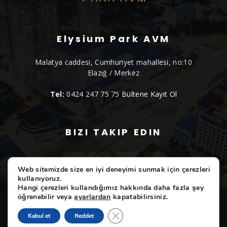
Elysium Park AVM
Malatya caddesi, Cumhuriyet mahallesi, no:10
Elazığ / Merkez
Tel:
0424 247 75 75
Bültene Kayıt Ol
BIZI TAKIP EDIN
Web sitemizde size en iyi deneyimi sunmak için çerezleri
kullanıyoruz.
Hangi çerezleri kullandığımız hakkında daha fazla şey
öğrenebilir veya
ayarlardan
kapatabilirsiniz.
ELYSIUM
Etkinliklerimiz
Markalarımız
Hizmetlerimiz
Hakkımızda
İletişim
GDPR çerez şeridini kapat
Kabul et
Reddet