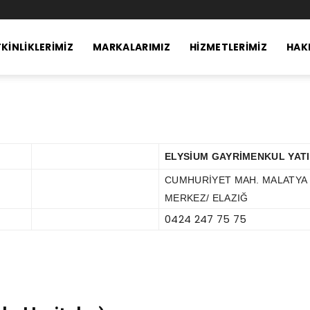
KINLIKLERIMIZ
MARKALARIMIZ
HIZMETLERIMIZ
HAK
ELYSİUM GAYRİMENKUL YATI
CUMHURİYET MAH. MALATYA CA
MERKEZ/ ELAZIĞ
0424 247 75 75