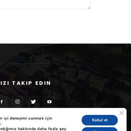
IZI TAKIP EDIN
GDPR 
n iyi deneyimi sunmak için
Kabul et
.
andığımız hakkında daha fazla şey