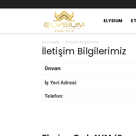
Elysium
ELYSIUM
ET
Ana Sayfa
İletişim Bilgilerimiz
Park
İletişim Bilgilerimiz
Ünvan
:
Avm
İş Yeri Adresi
:
Telefon
: