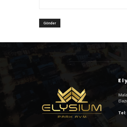
El
Mala
Elaz
Tel: