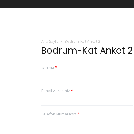
Ana Sayfa
Bodrum-Kat Anket 2
Bodrum-Kat Anket 2
İsminiz
*
E-mail Adresiniz
*
Telefon Numaranız
*