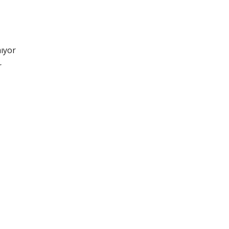
ıyor
r