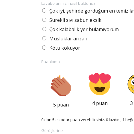
Lavabolarımızı nasıl buldunuz
Çok iyi, şehirde gördüğüm en temiz l
Sürekli sıvı sabun eksik
Çok kalabalık yer bulamıyorum
Musluklar arızalı
Kötü kokuyor
Puanlama
4 puan
3
5 puan
0'dan 5'e kadar puan verebilirsiniz. 0 kızdım, 1 b
Görüşleriniz