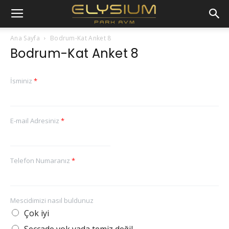
Ana Sayfa
Bodrum-Kat Anket 8
Bodrum-Kat Anket 8
İsminiz
*
E-mail Adresiniz
*
Telefon Numaranız
*
Mescidimizi nasıl buldunuz
Çok iyi