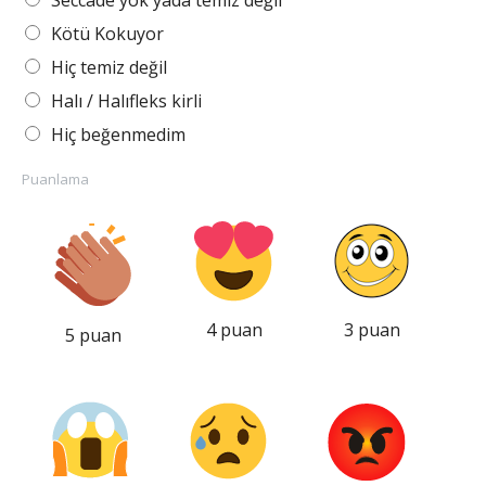
Seccade yok yada temiz değil
Kötü Kokuyor
Hiç temiz değil
Halı / Halıfleks kirli
Hiç beğenmedim
Puanlama
4 puan
3 puan
5 puan