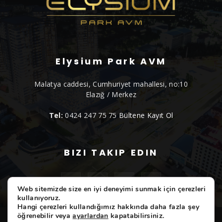
Elysium Park AVM
Malatya caddesi, Cumhuriyet mahallesi, no:10
Elazığ / Merkez
Tel:
0424 247 75 75
Bültene Kayıt Ol
BIZI TAKIP EDIN
Web sitemizde size en iyi deneyimi sunmak için çerezleri
kullanıyoruz.
Hangi çerezleri kullandığımız hakkında daha fazla şey
öğrenebilir veya
ayarlardan
kapatabilirsiniz.
ELYSIUM
Etkinliklerimiz
Markalarımız
Hizmetlerimiz