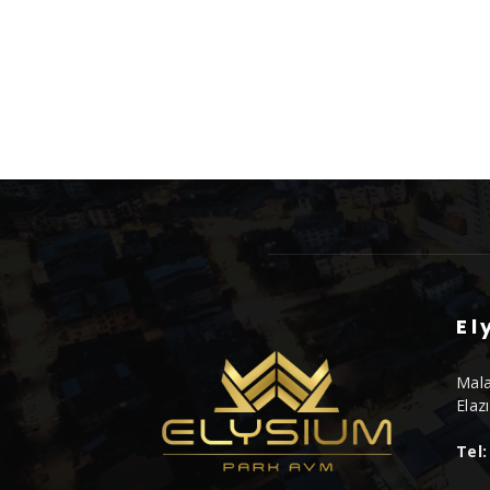
El
Mala
Elaz
Tel: