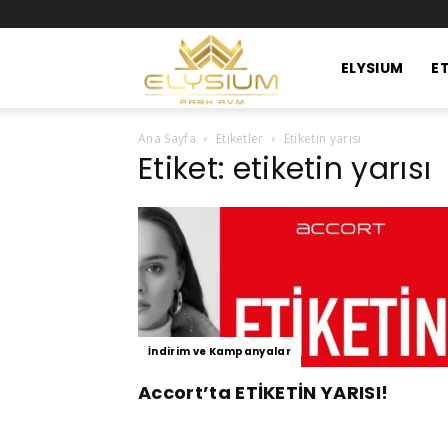
Elysium
ELYSIUM
ET
Ana Sayfa
Etiketler
Etiketin yarısı
Park
Etiket: etiketin yarısı
Avm
İndirim ve Kampanyalar
Accort’ta ETİKETİN YARISI!