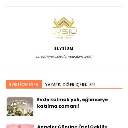
ELYSIUM
https://www.elysiumparkavm.com
İLGİLİ İÇERİKLER
YAZARIN DİĞER İÇERİKLERİ
Evde kalmak yok, eğlenceye
katılma zamanı!
Anneler Gününe Özel Çekiliş