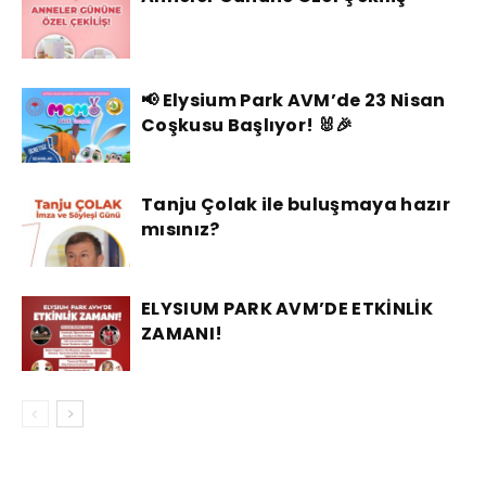
📢 Elysium Park AVM’de 23 Nisan
Coşkusu Başlıyor! 🐰🎉
Tanju Çolak ile buluşmaya hazır
mısınız?
ELYSIUM PARK AVM’DE ETKİNLİK
ZAMANI!