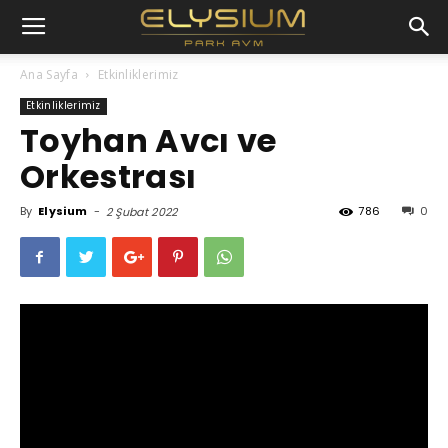
Ana Sayfa
Etkinliklerimiz
Etkinliklerimiz
Toyhan Avcı ve
Orkestrası
By
Elysium
-
786
0
2 Şubat 2022