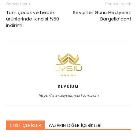
Önceki İçerik
Sonraki İçerik
Tüm çocuk ve bebek
Sevgililer Günü Hediyeniz
ürünlerinde ikincisi %50
Bargello’dan!
indirimli
ELYSIUM
https://www.elysiumparkavm.com
İLGİLİ İÇERİKLER
YAZARIN DİĞER İÇERİKLERİ