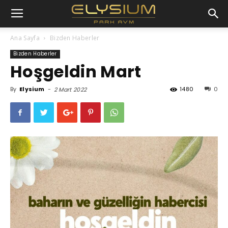
Ana Sayfa
Bizden Haberler
Bizden Haberler
Hoşgeldin Mart
By
Elysium
-
1480
0
2 Mart 2022