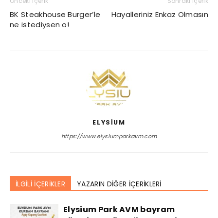
Önceki İçerik
Sonraki İçerik
BK Steakhouse Burger’le
Hayalleriniz Enkaz Olmasın
ne istediysen o!
ELYSIUM
https://www.elysiumparkavm.com
İLGİLİ İÇERİKLER
YAZARIN DİĞER İÇERİKLERİ
Elysium Park AVM bayram