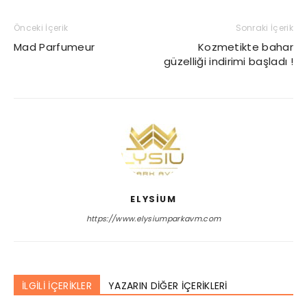
Önceki İçerik
Sonraki İçerik
Mad Parfumeur
Kozmetikte bahar
güzelliği indirimi başladı !
ELYSIUM
https://www.elysiumparkavm.com
İLGİLİ İÇERİKLER
YAZARIN DİĞER İÇERİKLERİ