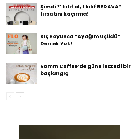
Şimdi *1 kılıf al, 1 kılıf BEDAVA*
fırsatını kaçırma!
Kış Boyunca “Ayağım Üşüdü”
Demek Yok!
Romm Coffee’de güne lezzetli bir
başlangıç