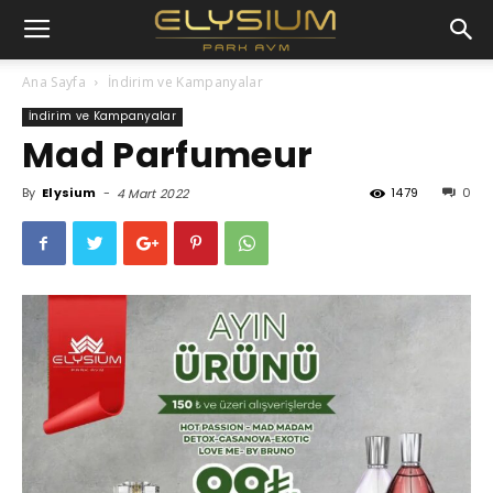
Ana Sayfa
İndirim ve Kampanyalar
İndirim ve Kampanyalar
Mad Parfumeur
By
Elysium
-
1479
0
4 Mart 2022