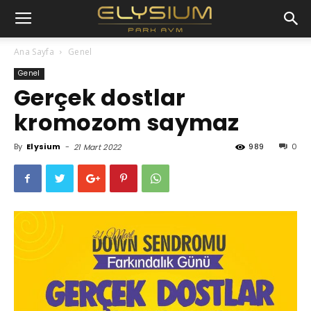
Ana Sayfa
Genel
Genel
Gerçek dostlar
kromozom saymaz
By
Elysium
-
989
0
21 Mart 2022