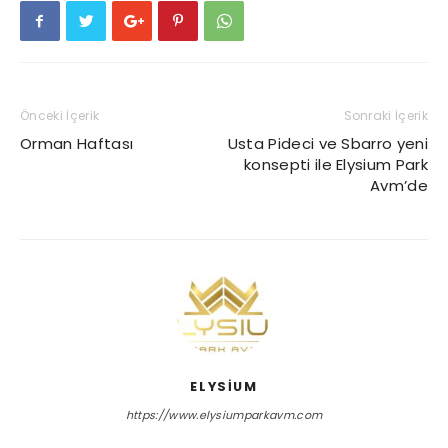
Önceki İçerik
Sonraki İçerik
Orman Haftası
Usta Pideci ve Sbarro yeni
konsepti ile Elysium Park
Avm’de
ELYSIUM
https://www.elysiumparkavm.com