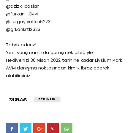
@azizkilicaslan
@furkan_.344
@turgay.yetkin6223
@grkankrtl2323
Tebrik ederiz!
Yeni yarışmamızda görüşmek dileğiyle!
Hediyenizi 30 Nisan 2022 tarihine kadar Elysium Park
AVM danışma noktasından kimlik ibraz ederek
alabilirsiniz.
TAGLAR:
ETKINLIK