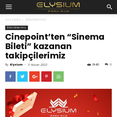
Ana Sayfa
Etkinliklerimiz
Etkinliklerimiz
Cinepoint’ten “Sinema
Bileti” kazanan
takipçilerimiz
By
Elysium
-
1940
0
11 Nisan 2022