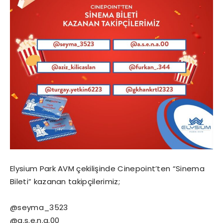
Elysium Park AVM çekilişinde Cinepoint’ten “Sinema
Bileti” kazanan takipçilerimiz;
@seyma_3523
@a.s.e.n.a.00