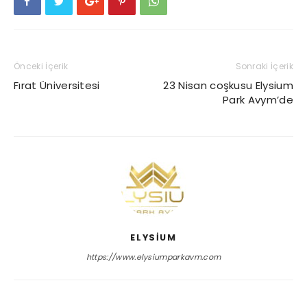
Önceki İçerik
Sonraki İçerik
Fırat Üniversitesi
23 Nisan coşkusu Elysium
Park Avym’de
ELYSIUM
https://www.elysiumparkavm.com