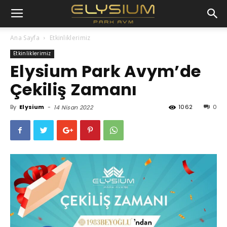
Ana Sayfa
Etkinliklerimiz
Etkinliklerimiz
Elysium Park Avym’de
Çekiliş Zamanı
By
Elysium
-
1062
0
14 Nisan 2022