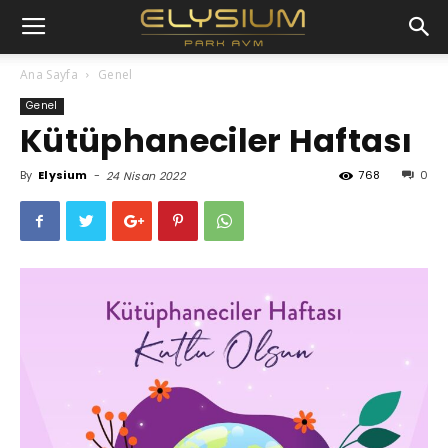
Ana Sayfa
Genel
Genel
Kütüphaneciler Haftası
By
Elysium
-
768
0
24 Nisan 2022