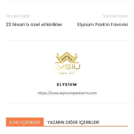
Önceki İçerik
Sonraki İçerik
23 Nisan’a özel etkinlikler
Elysium Park’ın Favorisi
ELYSIUM
https://www.elysiumparkavm.com
İLGİLİ İÇERİKLER
YAZARIN DİĞER İÇERİKLERİ