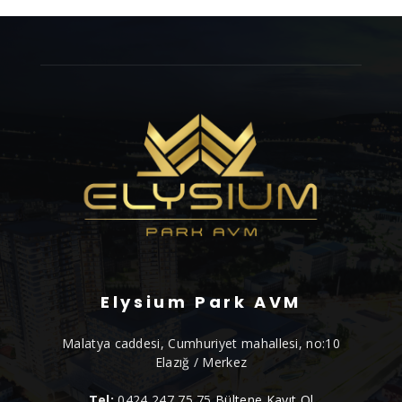
Elysium Park AVM
Malatya caddesi, Cumhuriyet mahallesi, no:10
Elazığ / Merkez
Tel:
0424 247 75 75
Bültene Kayıt Ol