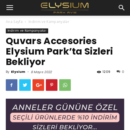
Ana Sayfa
İndirim ve Kampanyalar
İndirim ve Kampanyalar
Quvars Accesories
Elysium Park’ta Sizleri
Bekliyor
By
Elysium
-
1209
0
8 Mayıs 2022