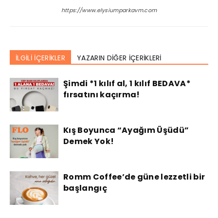
https://www.elysiumparkavm.com
İLGİLİ İÇERİKLER
YAZARIN DİĞER İÇERİKLERİ
Şimdi *1 kılıf al, 1 kılıf BEDAVA*
fırsatını kaçırma!
Kış Boyunca “Ayağım Üşüdü”
Demek Yok!
Romm Coffee’de güne lezzetli bir
başlangıç