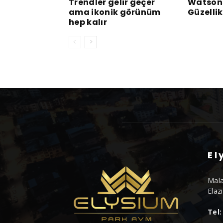
Trendler gelir geçer
Watsons
ama ikonik görünüm
Güzelli
hep kalır
El
Mala
Elaz
Tel: