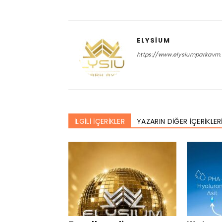
ELYSIUM
https://www.elysiumparkavm
İLGİLİ İÇERİKLER
YAZARIN DİĞER İÇERİKLER