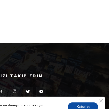
IZI TAKIP EDIN
GDPR 
n iyi deneyimi sunmak için
Kabul et