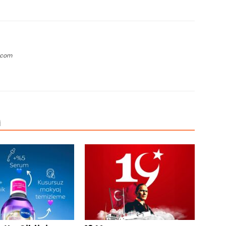
.com
İ