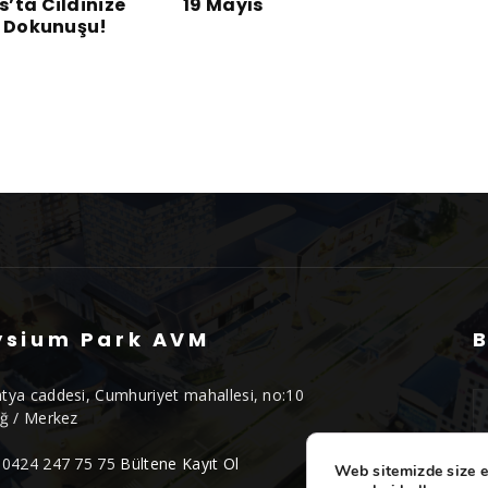
’ta Cildinize
19 Mayıs
k Dokunuşu!
ysium Park AVM
B
tya caddesi, Cumhuriyet mahallesi, no:10
ığ / Merkez
0424 247 75 75
Bültene Kayıt Ol
Web sitemizde size e