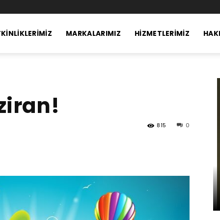
KINLIKLERIMIZ
MARKALARIMIZ
HIZMETLERIMIZ
HAK
ziran!
815
0