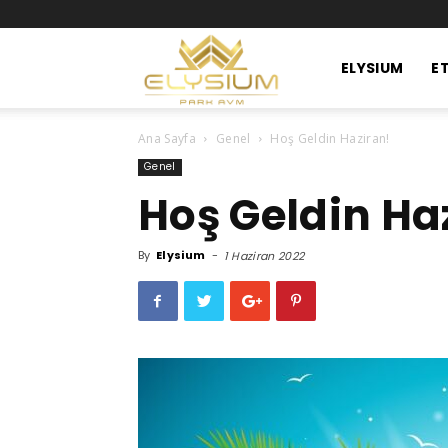
Elysium
ELYSIUM
ET
Ana Sayfa
Genel
Hoş Geldin Haziran!
Park
Genel
Hoş Geldin Ha
Avm
By
Elysium
-
1 Haziran 2022