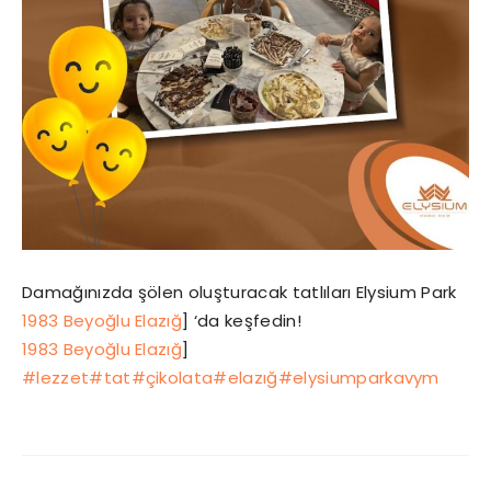
Damağınızda şölen oluşturacak tatlıları Elysium Park
1983 Beyoğlu Elazığ
] ‘da keşfedin!
1983 Beyoğlu Elazığ
]
#lezzet
#tat
#çikolata
#elazığ
#elysiumparkavym