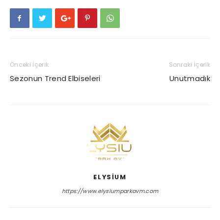
Önceki İçerik
Sonraki İçerik
Sezonun Trend Elbiseleri
Unutmadık
ELYSIUM
https://www.elysiumparkavm.com