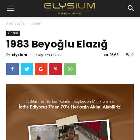
Ana Sayfa
Genel
Genel
1983 Beyoğlu Elazığ
By
Elysium
-
1663
0
13 Ağustos 2022