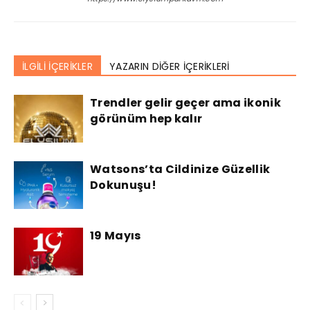
İLGİLİ İÇERİKLER
YAZARIN DİĞER İÇERİKLERİ
Trendler gelir geçer ama ikonik
görünüm hep kalır
Watsons’ta Cildinize Güzellik
Dokunuşu!
19 Mayıs