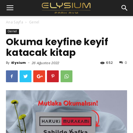
Ana Sayfa
Genel
Genel
Okuma keyfine keyif
katacak kitap
By
Elysium
-
652
0
26 Ağustos 2022