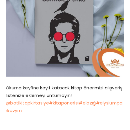
Okuma keyfine keyif katacak kitap önerimizi alışveriş
listenize eklemeyi untumayın!
@batikitapkirtasiye
#kitapönerisi
#elazığ
#elysiumpa
rkavym