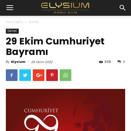
Ana Sayfa
Genel
Genel
29 Ekim Cumhuriyet
Bayramı
By
Elysium
-
305
0
29 Ekim 2022