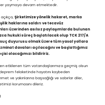
lgiler yaymaya devam etmektedir.
r açıkça,
Şirketimize yönelik hakaret, marka
şilik haklarına saldırı ve tecavüz
ları üzerinden asılsız paylaşımlarda bulunan
ızca hukuki süreç başlatılacak olup TCK 217/A
a suç duyurusu olmak üzere tüm yasal yollara
zminat davaları açılacağını ve
başlattığımız
si olacağımızı bildiririz.
den etkilenen tüm vatandaşlarımıza geçmiş olsun
n deprem felaketinde hayatını kaybeden
et ve yakınlarına başsağlığı ve sabırlar diler,
etimizi korumasını dileriz.
.2023