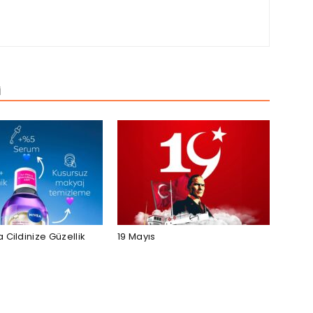
İ
 Cildinize Güzellik
19 Mayıs