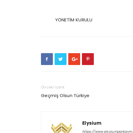
ELYSİUM GAY
YÖNETİM KURULU
Önceki İçerik
Geçmiş Olsun Türkiye
Elysium
https://www.elysiumparkavm