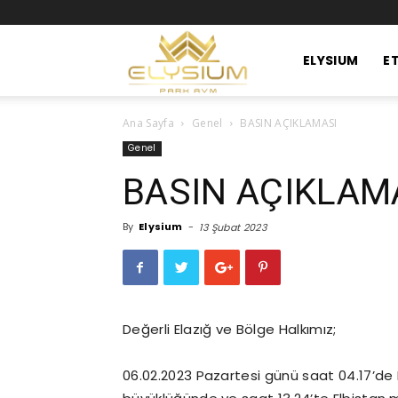
Elysium
ELYSIUM
ET
Ana Sayfa
Genel
BASIN AÇIKLAMASI
Park
Genel
BASIN AÇIKLAM
Avm
By
Elysium
-
13 Şubat 2023
Değerli Elazığ ve Bölge Halkımız;
06.02.2023 Pazartesi günü saat 04.17’de 