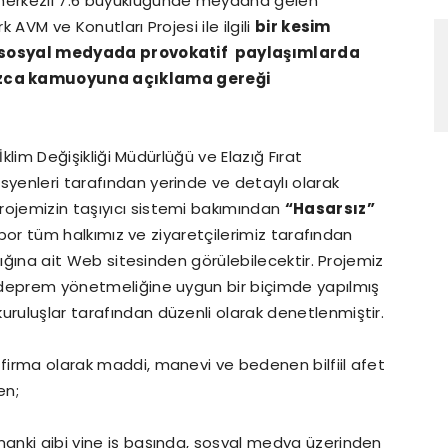
 merkezli 7.6 büyüklüğünde meydana gelen
k AVM ve Konutları Projesi ile ilgili
bir kesim
rak sosyal medyada provokatif paylaşımlarda
ızca kamuoyuna açıklama gereği
 İklim Değişikliği Müdürlüğü ve Elazığ Fırat
syenleri tarafından yerinde ve detaylı olarak
rojemizin taşıyıcı sistemi bakımından
“Hasarsız”
 rapor tüm halkımız ve ziyaretçilerimiz tarafından
anlığına ait Web sitesinden görülebilecektir. Projemiz
, deprem yönetmeliğine uygun bir biçimde yapılmış
uruluşlar tarafından düzenli olarak denetlenmiştir.
 firma olarak maddi, manevi ve bedenen bilfiil afet
en;
manki gibi yine iş başında, sosyal medya üzerinden