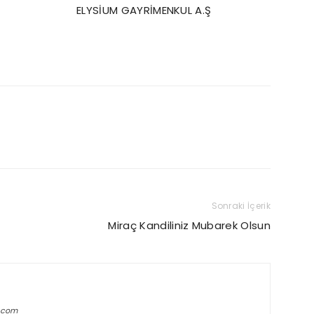
RİMENKUL A.Ş
Sonraki İçerik
Miraç Kandiliniz Mubarek Olsun
.com