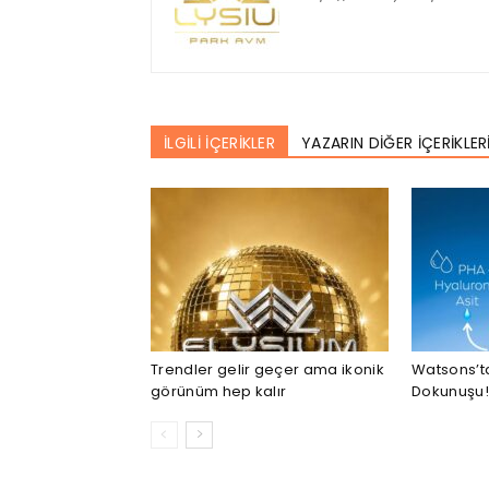
İLGİLİ İÇERİKLER
YAZARIN DİĞER İÇERİKLER
Trendler gelir geçer ama ikonik
Watsons’ta
görünüm hep kalır
Dokunuşu!