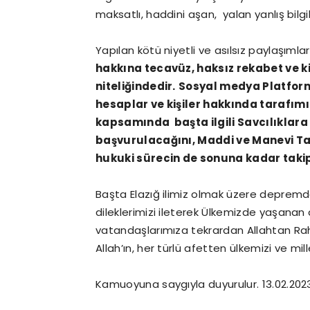
maksatlı, haddini aşan, yalan yanlış bi
Yapılan kötü niyetli ve asılsız paylaşımla
hakkına tecavüz, haksız rekabet ve ki
niteliğindedir.
Sosyal medya Platform
hesaplar ve kişiler hakkında tarafım
kapsamında başta ilgili Savcılıklar
başvurulacağını, Maddi ve Manevi Ta
hukuki sürecin de sonuna kadar takipçi
Başta Elazığ ilimiz olmak üzere deprem
dileklerimizi ileterek Ülkemizde yaşana
vatandaşlarımıza tekrardan Allahtan Rahm
Allah’ın, her türlü afetten ülkemizi ve mill
Kamuoyuna saygıyla duyurulur. 13.02