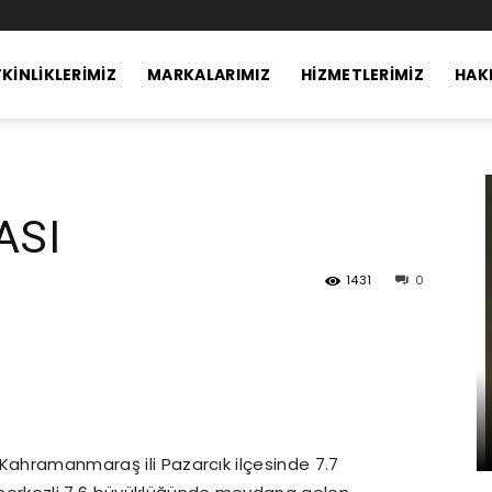
KINLIKLERIMIZ
MARKALARIMIZ
HIZMETLERIMIZ
HAK
ASI
1431
0
Kahramanmaraş ili Pazarcık ilçesinde 7.7