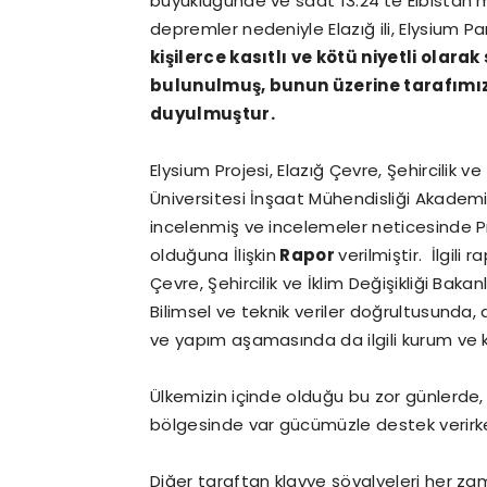
büyüklüğünde ve saat 13.24’te Elbistan
depremler nedeniyle Elazığ ili, Elysium Par
kişilerce kasıtlı ve kötü niyetli ola
bulunulmuş, bunun üzerine tarafım
duyulmuştur.
Elysium Projesi, Elazığ Çevre, Şehircilik ve
Üniversitesi İnşaat Mühendisliği Akademi
incelenmiş ve incelemeler neticesinde P
olduğuna İlişkin
Rapor
verilmiştir. İlgili
Çevre, Şehircilik ve İklim Değişikliği Bak
Bilimsel ve teknik veriler doğrultusunda
ve yapım aşamasında da ilgili kurum ve k
Ülkemizin içinde olduğu bu zor günlerde,
bölgesinde var gücümüzle destek verirk
Diğer taraftan klavye şövalyeleri her za