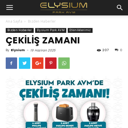
Ana Sayfa
Bizden Haberler
Bizden Haberler
Elysium Park AVM
Etkinliklerimiz
ÇEKİLİŞ ZAMANI
By
Elysium
-
207
0
19 Haziran 2025