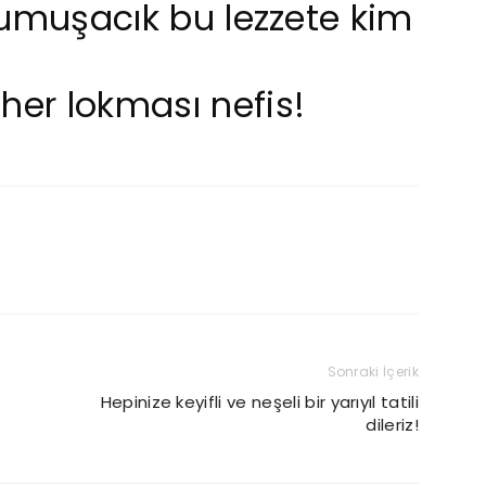
i yumuşacık bu lezzete kim
 her lokması nefis!
Sonraki İçerik
Hepinize keyifli ve neşeli bir yarıyıl tatili
dileriz!