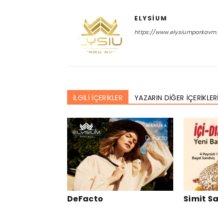
ELYSIUM
https://www.elysiumparkavm
İLGİLİ İÇERİKLER
YAZARIN DİĞER İÇERİKLER
DeFacto
Simit S