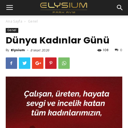
Ana Sayfa
Genel
Genel
Dünya Kadınlar Günü
By
Elysium
-
108
0
8 Mart 2026