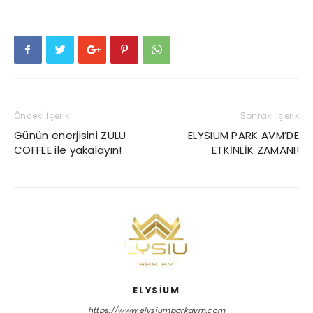
Önceki İçerik
Sonraki İçerik
Günün enerjisini ZULU
ELYSIUM PARK AVM’DE
COFFEE ile yakalayın!
ETKİNLİK ZAMANI!
ELYSIUM
https://www.elysiumparkavm.com