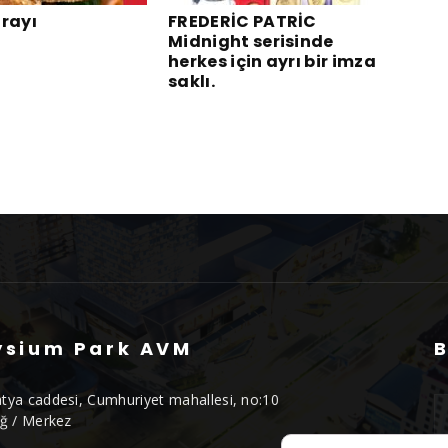
arayı
FREDERİC PATRİC
Midnight serisinde
herkes için ayrı bir imza
saklı.
ysium Park AVM
B
tya caddesi, Cumhuriyet mahallesi, no:10
ığ / Merkez