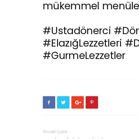
mükemmel menüle
#Ustadönerci
#Dön
#ElazığLezzetleri
#D
#GurmeLezzetler
Önceki İçerik