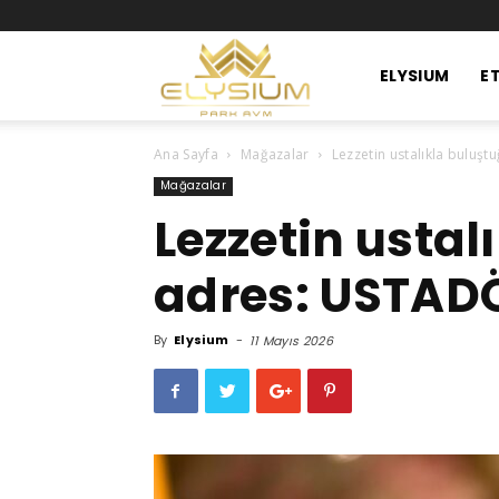
Elysium
ELYSIUM
ET
Ana Sayfa
Mağazalar
Lezzetin ustalıkla buluş
Park
Mağazalar
Lezzetin ustal
Avm
adres: USTAD
By
Elysium
-
11 Mayıs 2026