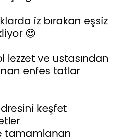
arda iz bırakan eşsiz
liyor 😍
ol lezzet ve ustasından
lanan enfes tatlar
dresini keşfet
etler
rle tamamlanan