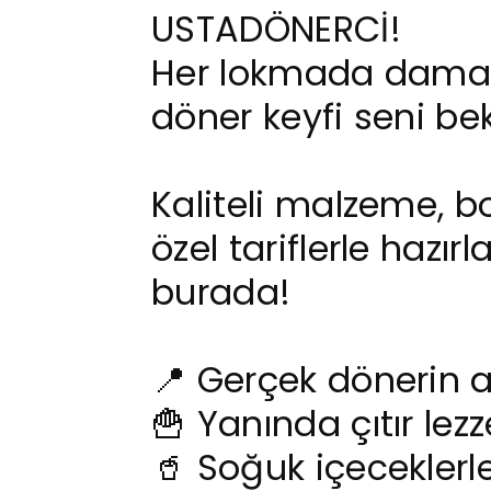
USTADÖNERCİ!
Her lokmada damakl
döner keyfi seni bek
Kaliteli malzeme, b
özel tariflerle hazır
burada!
📍 Gerçek dönerin a
🍟 Yanında çıtır lezz
🥤 Soğuk içecekle