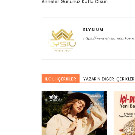
Anneler Gününüz Kutlu Olsun
ELYSIUM
https://www.elysiumparkavm
İLGİLİ İÇERİKLER
YAZARIN DİĞER İÇERİKLER