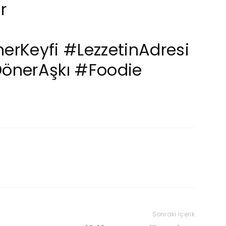
r
erKeyfi
#LezzetinAdresi
önerAşkı
#Foodie
Sonraki İçerik