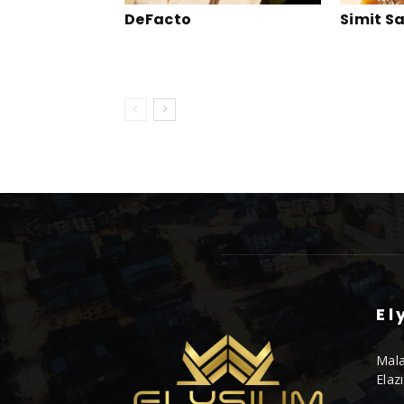
DeFacto
Simit S
El
Mala
Elaz