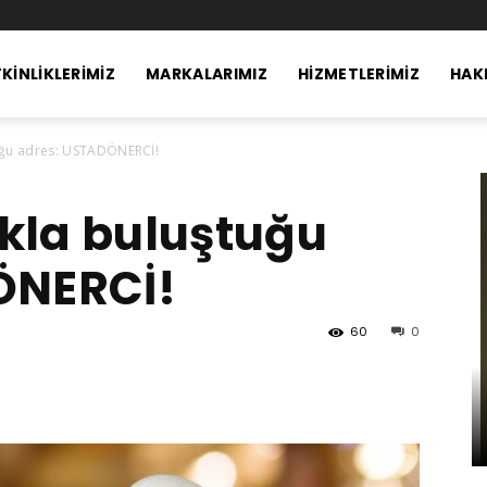
KINLIKLERIMIZ
MARKALARIMIZ
HIZMETLERIMIZ
HAK
tuğu adres: USTADÖNERCİ!
ıkla buluştuğu
ÖNERCİ!
60
0