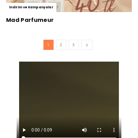
İndirim ve Kampanyalar
Mad Parfumeur
1
2
3