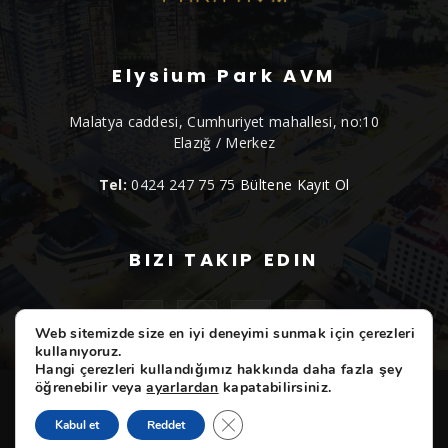
Elysium Park AVM
Malatya caddesi, Cumhuriyet mahallesi, no:10
Elazığ / Merkez
Tel:
0424 247 75 75
Bültene Kayıt Ol
BIZI TAKIP EDIN
Web sitemizde size en iyi deneyimi sunmak için çerezleri
kullanıyoruz.
Hangi çerezleri kullandığımız hakkında daha fazla şey
öğrenebilir veya
ayarlardan
kapatabilirsiniz.
ELYSIUM
Etkinliklerimiz
Markalarımız
Hizmetlerimiz
Hakkımızda
İletişim
GDPR çerez şeridini kapat
Kabul et
Reddet