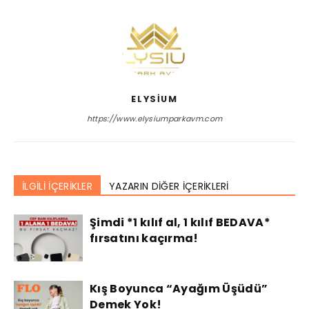
ELYSIUM
https://www.elysiumparkavm.com
İLGİLİ İÇERİKLER
YAZARIN DİĞER İÇERİKLERİ
Şimdi *1 kılıf al, 1 kılıf BEDAVA*
fırsatını kaçırma!
Kış Boyunca “Ayağım Üşüdü”
Demek Yok!