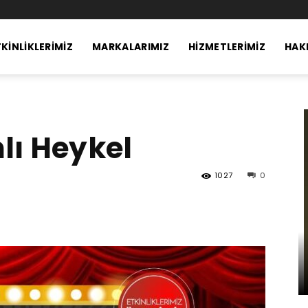
KINLIKLERIMIZ
MARKALARIMIZ
HIZMETLERIMIZ
HAK
l
lı Heykel
1027
0