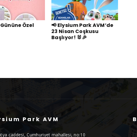
 Gününe Özel
📢 Elysium Park AVM’de
23 Nisan Coşkusu
Başlıyor! 🐰🎉
ysium Park AVM
B
tya caddesi, Cumhuriyet mahallesi, no:10