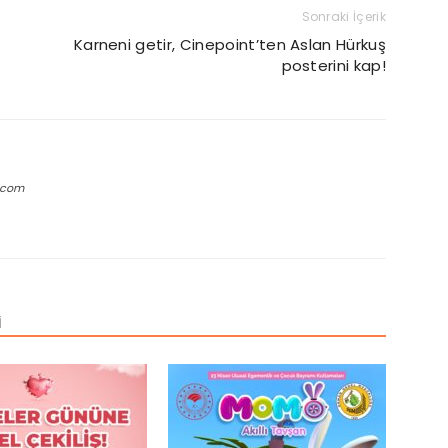
Sonraki İçerik
Karneni getir, Cinepoint’ten Aslan Hürkuş
posterini kap!
.com
İ