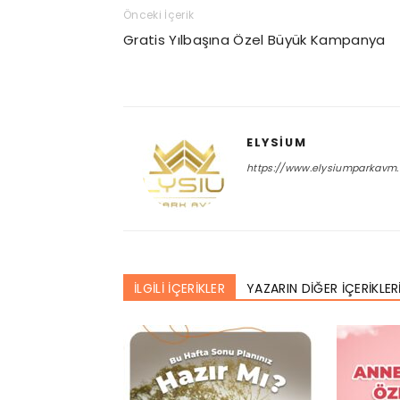
Önceki İçerik
Gratis Yılbaşına Özel Büyük Kampanya
ELYSIUM
https://www.elysiumparkavm
İLGİLİ İÇERİKLER
YAZARIN DİĞER İÇERİKLER