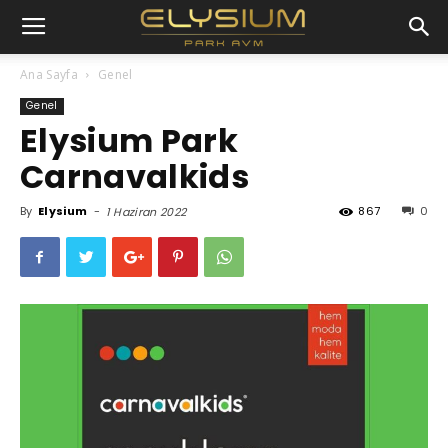
Ana Sayfa
Genel
Genel
Elysium Park
Carnavalkids
By
Elysium
-
867
0
1 Haziran 2022