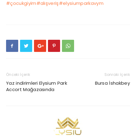
#çocukgiyim
#alışveriş
#elysiumparkavym
Önceki İçerik
Sonraki İçerik
Yaz indirimleri Elysium Park
Bursa İshakbey
Accort Mağazasında