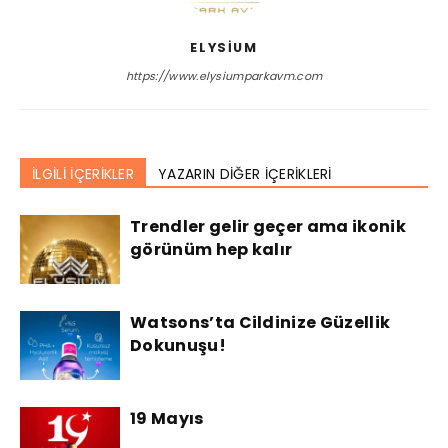
ELYSIUM
https://www.elysiumparkavm.com
İLGİLİ İÇERİKLER
YAZARIN DİĞER İÇERİKLERİ
Trendler gelir geçer ama ikonik
görünüm hep kalır
Watsons’ta Cildinize Güzellik
Dokunuşu!
19 Mayıs