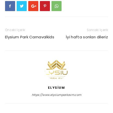
Önceki İçerik
Sonraki İçerik
Elysium Park Carnavalkids
İyi hafta sonları dileriz
ELYSIUM
https://www.elysiumparkavm.com