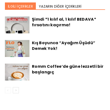
İLGİLİ İÇERİKLER
YAZARIN DİĞER İÇERİKLERİ
Şimdi *1 kılıf al, 1 kılıf BEDAVA*
fırsatını kaçırma!
Kış Boyunca “Ayağım Üşüdü”
Demek Yok!
Romm Coffee’de güne lezzetli bir
başlangıç