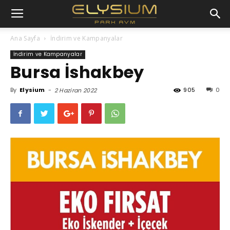
Ana Sayfa
İndirim ve Kampanyalar
İndirim ve Kampanyalar
Bursa İshakbey
By
Elysium
-
905
0
2 Haziran 2022