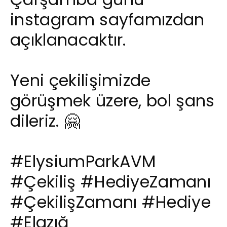
instagram sayfamızdan
açıklanacaktır.
Yeni çekilişimizde
görüşmek üzere, bol şans
dileriz. 🤗
#ElysiumParkAVM
#Çekiliş
#HediyeZamanı
#ÇekilişZamanı
#Hediye
#Elazığ