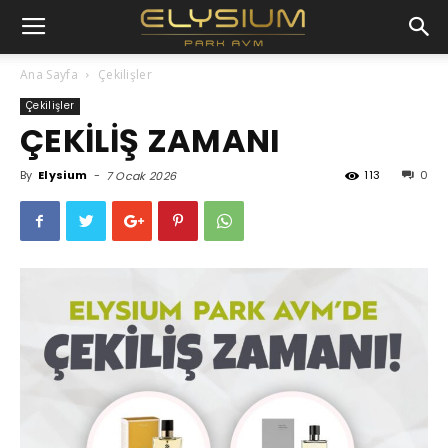
Ana Sayfa
Çekilişler
Çekilişler
ÇEKİLİŞ ZAMANI
By
Elysium
-
113
0
7 Ocak 2026