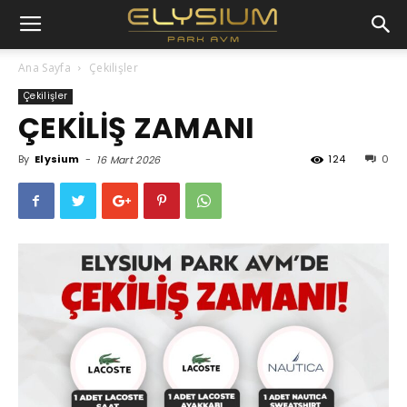
Ana Sayfa
Çekilişler
Çekilişler
ÇEKİLİŞ ZAMANI
By
Elysium
-
124
0
16 Mart 2026