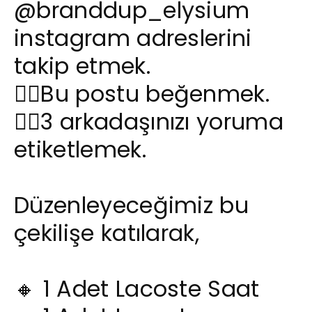
@branddup_elysium
instagram adreslerini
takip etmek.
👉🏻Bu postu beğenmek.
👉🏻3 arkadaşınızı yoruma
etiketlemek.
Düzenleyeceğimiz bu
çekilişe katılarak,
🔸 1 Adet Lacoste Saat